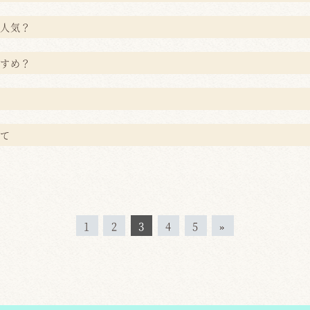
人気？
すめ？
て
1
2
3
4
5
»