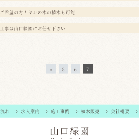
ご希望の方！ヤシの木の植木も可能
工事は山口緑園にお任せ下さい
«
5
6
7
の流れ
求人案内
施工事例
植木販売
会社概要